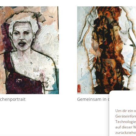
chenportrait
Gemeinsam in die Vergangen
Um dir ein 
Geräteinfor
Technologie
auf dieser 
zurückziehs