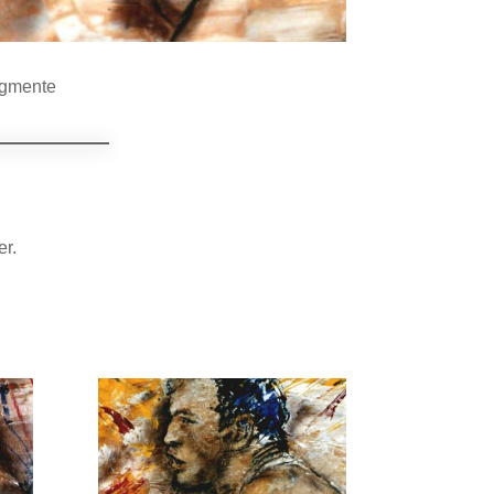
agmente
er.