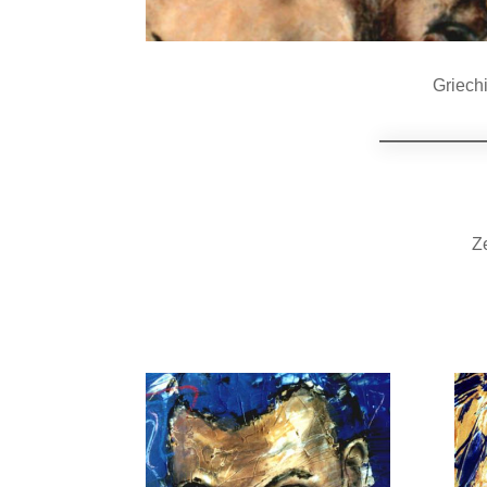
Griech
Ze