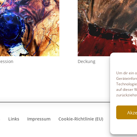
ession
Deckung
Um dir ein 
Geräteinfor
Technologie
auf dieser 
zurückziehs
Akze
s
Links
Impressum
Cookie-Richtlinie (EU)