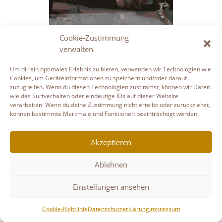
Cookie-Zustimmung
[ZEIGE EINE SLIDESHOW]
verwalten
Um dir ein optimales Erlebnis zu bieten, verwenden wir Technologien wie
Cookies, um Geräteinformationen zu speichern und/oder darauf
zuzugreifen. Wenn du diesen Technologien zustimmst, können wir Daten
Datenschutzerklärung
Haftungsausschluss
wie das Surfverhalten oder eindeutige IDs auf dieser Website
Links
Impressum
Cookie-Richtlinie (EU)
verarbeiten. Wenn du deine Zustimmung nicht erteilst oder zurückziehst,
können bestimmte Merkmale und Funktionen beeinträchtigt werden.
Copyright © Gudruns Bilderhaus
Akzeptieren
Ablehnen
Einstellungen ansehen
Cookie-Richtlinie
Datenschutzerklärung
Impressum